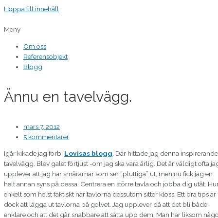
Hoppa till innehåll
Meny
Om oss
Referensobjekt
Blogg
Ännu en tavelvägg.
mars 7, 2012
5 kommentarer
Igår kikade jag förbi
Lovisas blogg
. Där hittade jag denna inspirerande
tavelvägg. Blev galet förtjust -om jag ska vara ärlig. Det är väldigt ofta ja
upplever att jag har småramar som ser ”pluttiga” ut, men nu fick jag en
helt annan syns på dessa. Centrera en större tavla och jobba dig utåt. Hu
enkelt som helst faktiskt när tavlorna dessutom sitter kloss. Ett bra tips är
dock att lägga ut tavlorna på golvet. Jag upplever då att det bli både
enklare och att det går snabbare att sätta upp dem. Man har liksom någo