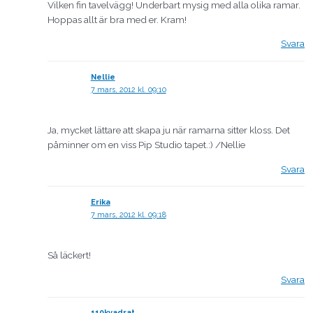
Vilken fin tavelvägg! Underbart mysig med alla olika ramar.
Hoppas allt är bra med er. Kram!
Svara
Nellie
7 mars, 2012 kl. 09:10
Ja, mycket lättare att skapa ju när ramarna sitter kloss. Det
påminner om en viss Pip Studio tapet.:) /Nellie
Svara
Erika
7 mars, 2012 kl. 09:18
Så läckert!
Svara
110kvadrat