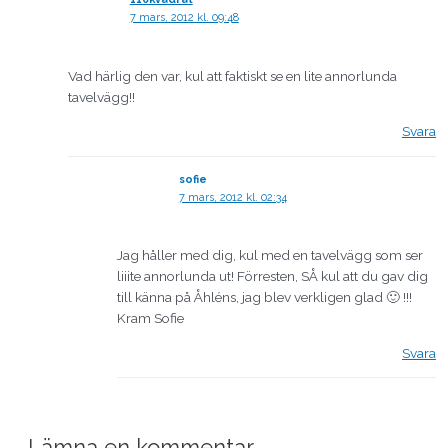
7 mars, 2012 kl. 09:48
Vad härlig den var, kul att faktiskt se en lite annorlunda
tavelvägg!!
Svara
sofie
7 mars, 2012 kl. 02:34
Jag håller med dig, kul med en tavelvägg som ser
liiite annorlunda ut! Förresten, SÅ kul att du gav dig
till känna på Åhléns, jag blev verkligen glad 🙂 !!!
Kram Sofie
Svara
Lämna en kommentar