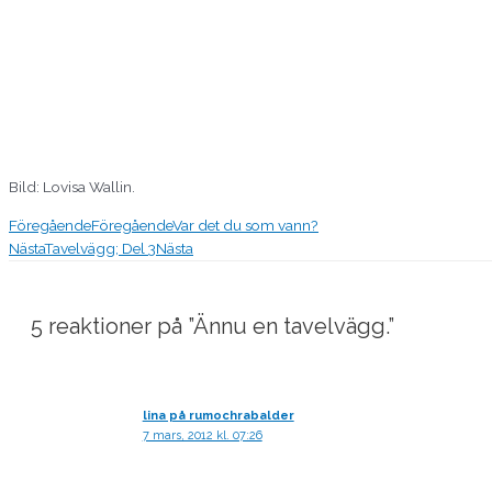
Bild: Lovisa Wallin.
Föregående
Föregående
Var det du som vann?
Nästa
Tavelvägg; Del 3
Nästa
5 reaktioner på ”Ännu en tavelvägg.”
lina på rumochrabalder
7 mars, 2012 kl. 07:26